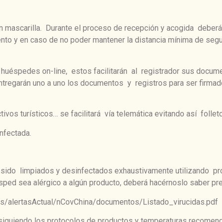
mascarilla. Durante el proceso de recepción y acogida deberá u
iento y en caso de no poder mantener la distancia mínima de se
huéspedes on-line, estos facilitarán al registrador sus documen
 entregarán uno a uno los documentos y registros para ser firma
tivos turísticos… se facilitará vía telemática evitando así folle
nfectada.
n sido limpiados y desinfectados exhaustivamente utilizando pr
uésped sea alérgico a algún producto, deberá hacérnoslo saber pr
s/alertasActual/nCovChina/documentos/Listado_virucidas.pdf
s siguiendo los protocolos de productos y temperaturas recomen