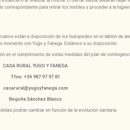
estancia ni al finalizar la misma. El día de salida deberán dejar
olo correspondiente para retirar los textiles y proceder a la higi
rcanos están a disposición de los huéspedes en el tablón de an
odo momento con Yugo y Fanega. Estamos a su disposición.
n en el cumplimiento de estas medidas del plan de contingenci
CASA RURAL YUGO Y FANEGA
Tfno: +34 987 97 97 81
casarural@yugoyfanega.com
Begoña Sánchez Blanco
das podrán cambiar en función de la evolución sanitaria.