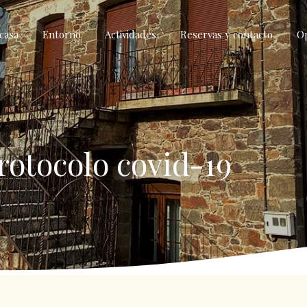
casa
Entorno
Actividades
Reservas y contacto
O
rotocolo covid-19