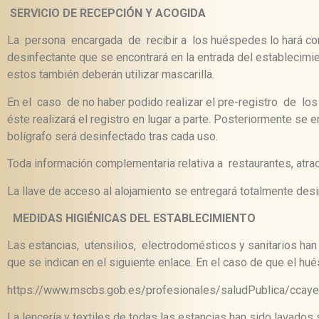
SERVICIO DE RECEPCIÓN Y ACOGIDA
La persona encargada de recibir a los huéspedes lo hará con 
desinfectante que se encontrará en la entrada del establecim
estos también deberán utilizar mascarilla.
En el caso de no haber podido realizar el pre-registro de los 
éste realizará el registro en lugar a parte. Posteriormente se
bolígrafo será desinfectado tras cada uso.
Toda información complementaria relativa a restaurantes, atrac
La llave de acceso al alojamiento se entregará totalmente desi
MEDIDAS HIGIÉNICAS DEL ESTABLECIMIENTO
Las estancias, utensilios, electrodomésticos y sanitarios ha
que se indican en el siguiente enlace. En el caso de que el h
https://www.mscbs.gob.es/profesionales/saludPublica/ccaye
La lencería y textiles de todas las estancias han sido lavado