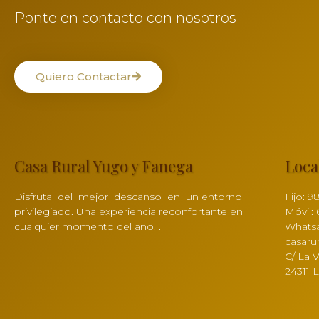
Ponte en contacto con nosotros
Quiero Contactar
Casa Rural Yugo y Fanega
Loca
Disfruta del mejor descanso en un entorno
Fijo: 9
privilegiado. Una experiencia reconfortante en
Móvil: 
cualquier momento del año. .
Whatsa
casaru
C/ La 
24311 