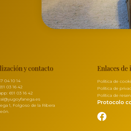
lización y contacto
Enlaces de 
87 04 10 14
Política de cook
691 03 16 42
Política de priva
pp: 691 03 16 42
Política de reser
ral@yugoyfanega.es
Protocolo co
Vega 1, Folgoso de la Ribera
León.