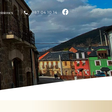
piniones
987 04 10 14