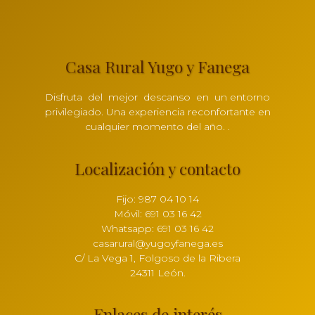
Casa Rural Yugo y Fanega
Disfruta del mejor descanso en un entorno
privilegiado. Una experiencia reconfortante en
cualquier momento del año. .
Localización y contacto
Fijo: 987 04 10 14
Móvil: 691 03 16 42
Whatsapp: 691 03 16 42
casarural@yugoyfanega.es
C/ La Vega 1, Folgoso de la Ribera
24311 León.
Enlaces de interés