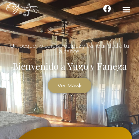
Un pequeño paraiso de paz y tranquilidad a tu
alcance.
Bienvenido a Yugo y Fanega
Ver Más