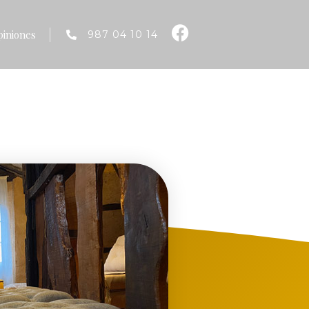
piniones
987 04 10 14