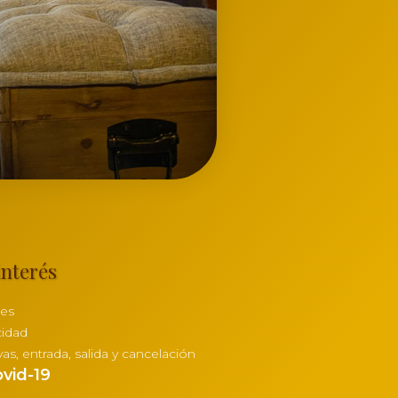
interés
ies
cidad
vas, entrada, salida y cancelación
vid-19