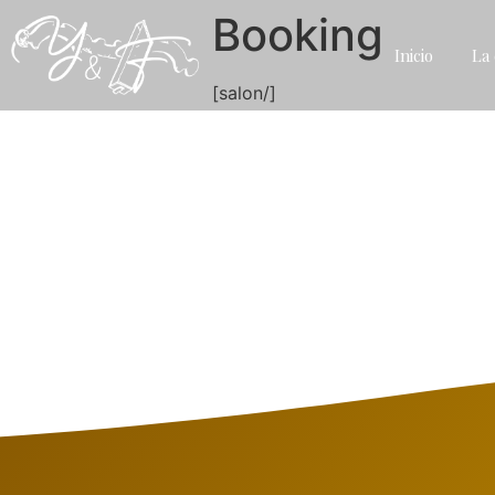
Booking
Inicio
La 
[salon/]