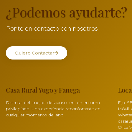
¿Podemos ayudarte?
Ponte en contacto con nosotros
Quiero Contactar
Casa Rural Yugo y Fanega
Loca
Disfruta del mejor descanso en un entorno
Fijo: 9
privilegiado. Una experiencia reconfortante en
Móvil: 
cualquier momento del año. .
Whatsa
casaru
C/ La 