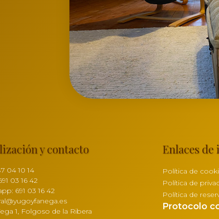
lización y contacto
Enlaces de 
87 04 10 14
Política de cook
691 03 16 42
Política de priva
pp: 691 03 16 42
Política de reser
ral@yugoyfanega.es
Protocolo co
Vega 1, Folgoso de la Ribera